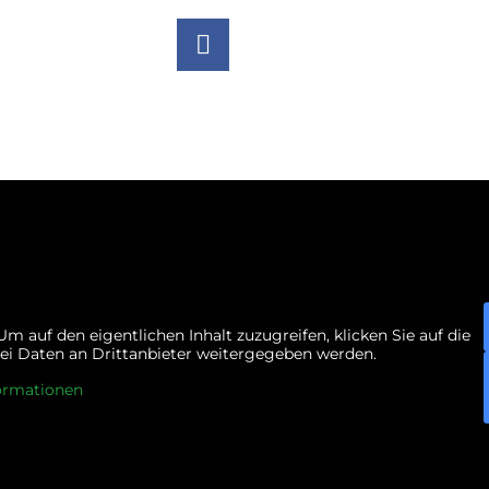
F
a
c
e
b
o
o
k
 Um auf den eigentlichen Inhalt zuzugreifen, klicken Sie auf die
abei Daten an Drittanbieter weitergegeben werden.
ormationen