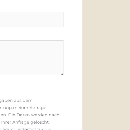
n
a
m
e
ngaben aus dem
rtung meiner Anfrage
den. Die Daten werden nach
Ihrer Anfrage gelöscht.
lligung jederzeit für die