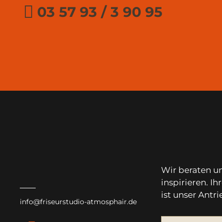
03 57 93 / 3 90 95
Wir beraten u
inspirieren. I
ist unser Antri
info@friseurstudio-atmosphair.de
Facebook