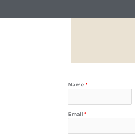
Name
*
V
Email
*
o
r
n