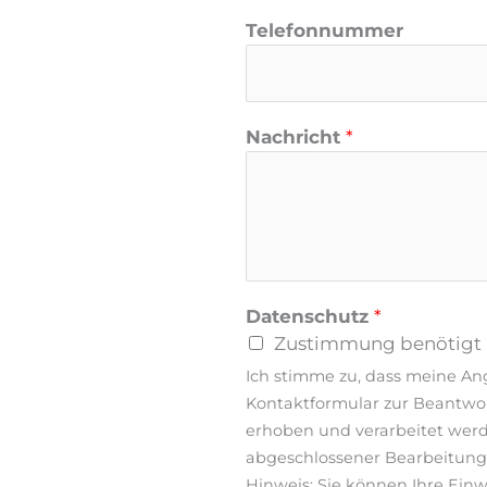
a
Telefonnummer
m
e
Nachricht
*
Datenschutz
*
Zustimmung benötigt
Ich stimme zu, dass meine A
Kontaktformular zur Beantwo
erhoben und verarbeitet wer
abgeschlossener Bearbeitung 
Hinweis: Sie können Ihre Einwi